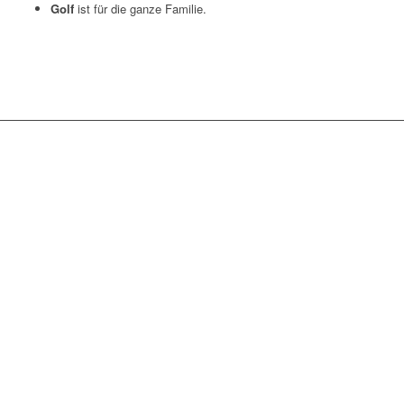
Golf
ist für die ganze Familie.
30
+
Beginner-Tuniere
1
000
.
+
Club-Mitglieder
25
+
Jahre Golfleidenschaft