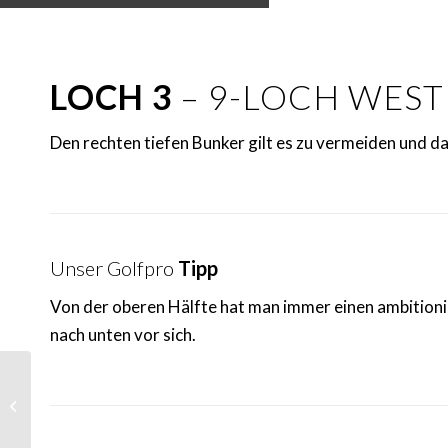
LOCH 3
– 9-LOCH WES
Den rechten tiefen Bunker gilt es zu vermeiden und da
Unser Golfpro
Tipp
Von der oberen Hälfte hat man immer einen ambitioni
nach unten vor sich.
Loch 2 – Westkurs – Mit
Rückenwind ist alles
möglich