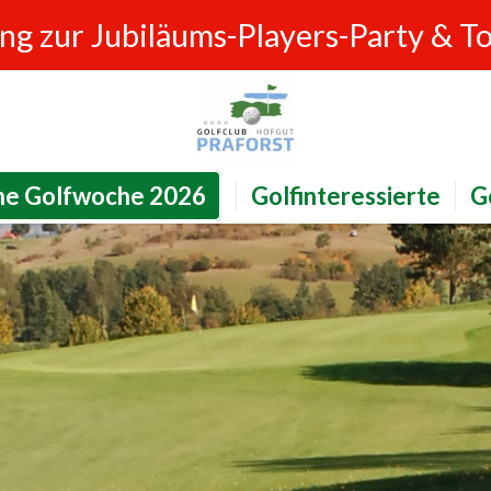
ung zur Jubiläums-Players-Party & T
ne Golfwoche 2026
Golfinteressierte
G