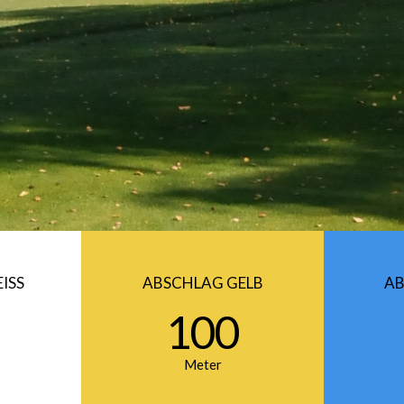
ISS
ABSCHLAG GELB
AB
100
Meter