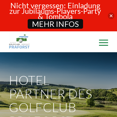
Nicht vergessen: Einladung
zur Jubiläums-Players-Party
& Tombola
MEHR INFOS
HOTEL
PARTNER DES
GOLFCLUB