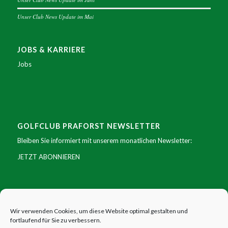
Unser Club News Update im Mai
JOBS & KARRIERE
Jobs
GOLFCLUB PRAFORST NEWSLETTER
Bleiben Sie informiert mit unserem monatlichen Newsletter:
JETZT ABONNIEREN
SOCIAL MEDIA
Facebook
|
Instagram
|
Youtube
|
X
Wir verwenden Cookies, um diese Website optimal gestalten und
fortlaufend für Sie zu verbessern.