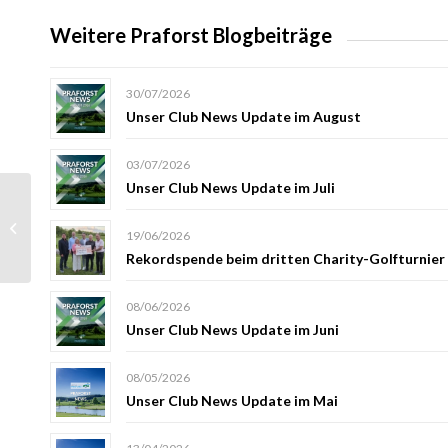
Weitere Praforst Blogbeiträge
30/07/2026
Unser Club News Update im August
03/07/2026
Unser Club News Update im Juli
Tag der offenen Tür am
19/06/2026
07.05.2017
Rekordspende beim dritten Charity-Golfturnier
08/06/2026
Unser Club News Update im Juni
08/05/2026
Unser Club News Update im Mai