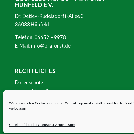
HÜNFELD E.V.
Dr. Detlev-Rudelsdorff-Allee 3
36088 Hünfeld
Telefon:
06652 – 9970
E-Mail:
info@praforst.de
RECHTLICHES
Datenschutz
Cookie Einstellungen
Impressum
Wir verwenden Cookies, um diese Website optimal gestalten und fortlaufend f
Satzung
verbessern.
Cookie-Richtlinie
Datenschutz
Impressum