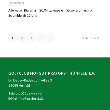
23/04/2024
Alle waren Biereit am 20.04. zu unserem Saisoneröffnungs-
Scramble ab 11 Uhr.
1
2
3
›
»
Seite 1 von 11
GOLFCLUB HOFGUT PRAFORST HÜNFELD E.V.
Dr. Detlev-Rudelsdorff-Allee 3
36088 Hünfeld
Telefon:
06652 – 9970
E-Mail:
info@praforst.de