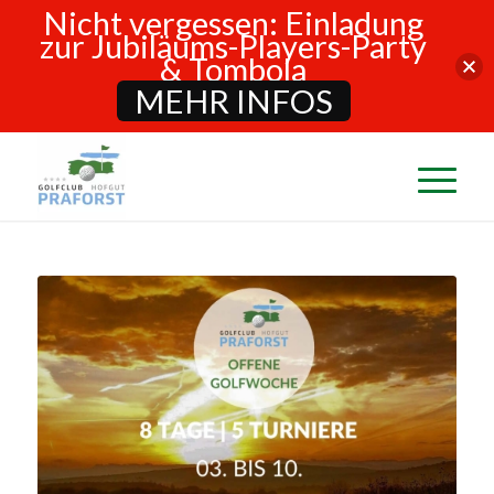
Nicht vergessen: Einladung
zur Jubiläums-Players-Party
& Tombola
MEHR INFOS