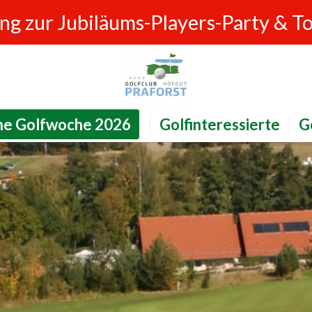
ung zur Jubiläums-Players-Party & T
ne Golfwoche 2026
Golfinteressierte
G