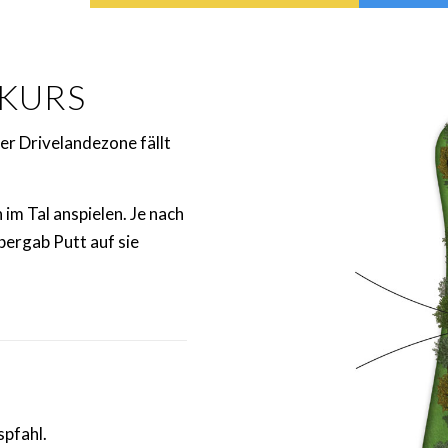
TKURS
er Drivelandezone fällt
im Tal anspielen. Je nach
bergab Putt auf sie
spfahl.