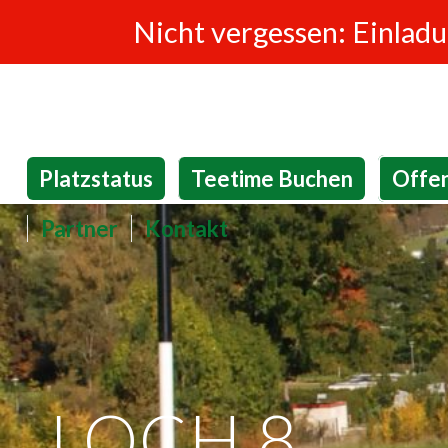
Nicht vergessen: Einlad
Platzstatus
Teetime Buchen
Offe
Partner
Kontakt
LOCH 8