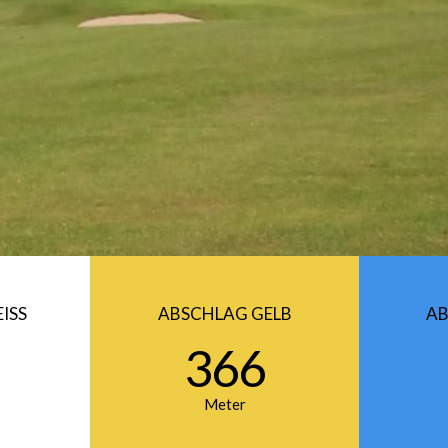
ISS
ABSCHLAG GELB
AB
366
Meter