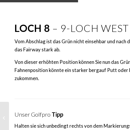
LOCH 8
– 9-LOCH WES
Vom Abschlag ist das Grün nicht einsehbar und nach d
das Fairway stark ab.
Von dieser erhöhten Position können Sie nun das Grün 
Fahnenposition könnte ein starker bergauf Putt oder 
zukommen.
Unser Golfpro
Tipp
Loch 7 – Westkurs – Mit
Panorama Blick ins Tal
Halten sie sich unbedingt rechts von dem Markierung