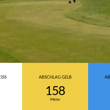
ISS
ABSCHLAG GELB
AB
158
Meter